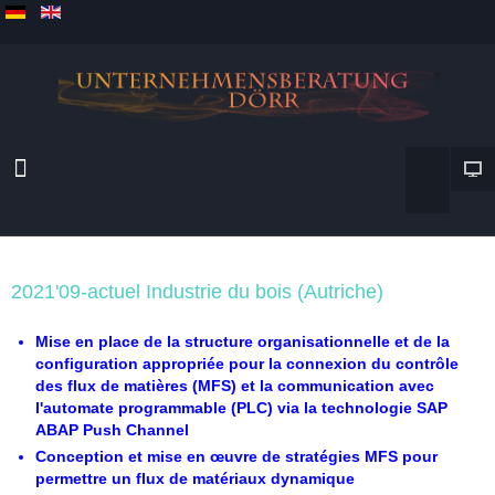
2021'09-actuel Industrie du bois (Autriche)
Mise en place de la structure organisationnelle et de la
configuration appropriée pour la connexion du contrôle
des flux de matières (MFS) et la communication avec
l'automate programmable (PLC) via la technologie SAP
ABAP Push Channel
Conception et mise en œuvre de stratégies MFS pour
permettre un flux de matériaux dynamique