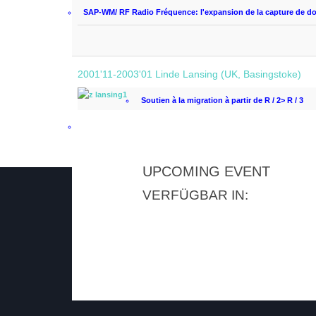
SAP-WM/ RF
Radio
Fréquence:
l'expansion
de la capture
de d
2001'11-2003'01 Linde Lansing (UK, Basingstoke)
Soutien à la
migration à partir de
R
/
2
>
R
/
3
Conception,
la personnalisation
et la formation
autour de la
ge
UPCOMING EVENT
VERFÜGBAR IN:
VERFÜGBARKEIT