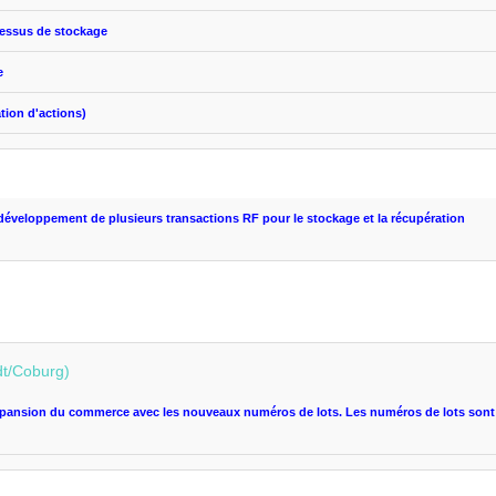
cessus
de stockage
e
ation d'actions
)
développement de plusieurs
transactions
RF
pour le stockage
et la récupération
dt/Coburg)
xpansion du commerce
avec les nouveaux
numéros de lots
.
Les
numéros de lots
sont