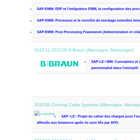
SAP-EWM:
ERP
et l'intégration
EWM
, la configuration
des pro
SAP-EWM: P
rocessus
et le contrôle
de stockage
orientées
mis
SAP-EWM: P
ost Processing Framework
(Administration et
cré
2010'11-2011'05 B.Braun (Allemagne, Melsungen)
SAP-LE / WM: C
onception et
personnalisé
dans l'entrepôt
2010'06 Corning Cable Systems (Allemagne, Neusta
SAP -LE : P
rojet de
cahier des charges pour
l'e
affectés aux
livraisons
après
ils sont liés par
APO
.