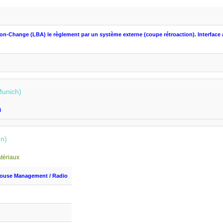
son
-
Change
(
LBA) le règlement
par un système externe
(
coupe
rétroaction
).
Interface
Munich)
3
nn)
tériaux
ouse Management
/ Radio