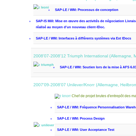
SAP-LE / WM: P
rocessus de conception
SAP-IS Mill:
Mise en œuvre des
activités de négociation
Livrai
réalisé au moyen d'
un nouveau client
-
IDoc
.
SAP-LE / WM: I
nterfaces
à différents systèmes
via
Ext
IDocs
2008'07-2008'12 Triumph International (Allemagne, 
SAP-LE / WM: S
outien
lors de la mise
à AFS
6.0
2007'09-2008'07 Unilever/Knorr (Allemagne, Heilbro
Chef de projet
brutes
d'entrepôt
des ma
SAP-LE / WM:
Fréquence
Personnalisation
Wareh
SAP-LE / WM:
Process Design
SAP-LE / WM: User Acceptance Test