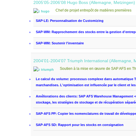
2005'05-2006'08 Hugo Boss (Allemagne, Metzingen)
Chef de projet
entrepôt de
matières premières
SAP-LE:
Personnalisation de
Customizing
SAP-WM:
Rapprochement des stocks
entre la gestion
d'entrep
SAP-WM:
Soutenir
l'inventaire
2004'01-2004'07 Triumph International (Allemagne, 
Soutien à
la mise en œuvre
de SAP
AFS
en Th
Le calcul du volume
:
processus complexe dans
automatique
marchandises
.
L'optimisation
est influencée
par le client
et le
Améliorations
des clients:
SAP
AFS
Warehouse Management
<
stockage
, les stratégies de
stockage et de récupération
séparé
SAP-AFS PP: C
opier
les nomenclatures
de
travail de dévelop
SAP-AFS SD:
Rapport pour
les stocks en consignation