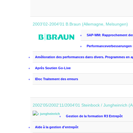
2003'02-2004'01 B.Braun (Allemagne, Melsungen)
SAP-WM:
Rapprochement des
Performanceverbesserungen i
Amélioration des performances
dans divers
.
Programmes
en a
Après
Soutien
Go
-Live
IDoc
Traitement des erreurs
2002'05/2002'11/2004'01 Steinbock / Jungheinrich (
Gestion de la formation
R3
Entrepôt
Aide à la gestion
d'entrepôt