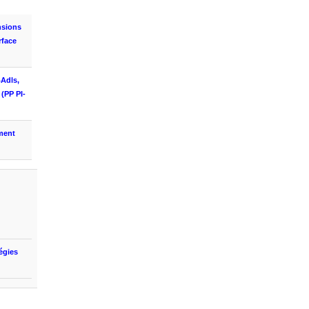
nsions
rface
Adls
,
(PP
PI
-
ment
tégies