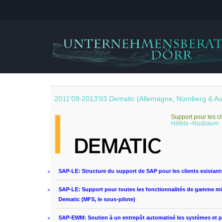
2011'09-2013'03 Dematic (Allemagne, Nürnberg & A
Support pour
les
c
Häfele
-
Nusbaum
SAP-LE:
Structure
du support de
SAP
pour les clients existant
SAP-LE: S
upport pour
toutes les fonctionnalités
de gamme
mi
Dematic
(
MFS,
le sous-pilote
)
SAP-EWM: S
outien à
un entrepôt automatisé
les
systèmes et 