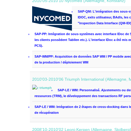
2010'05-2010'10 Nycomed (Allemagne, Konstanz)
SAP-QM: L
'intégration des
sous-s
IDOC
,
exits utilisateur
,
BAdls
, les
"
inspection
Data Interface
(
QM-
IDI
SAP-PP: I
ntégration de
sous-systèmes
avec interface
IDoc
de
les clients
possèdent
Tabllen
etc.)
.
L'interface
IDoc
a été
mis e
PCS)
.
SAP-WM/PP: A
cquisition de données
SAP
WM
/
PP
mobile ave
de la production
/
déploiement
WM
2010'03-2010'06 Triumph International (Allemagne, 
SAP-LE / WM: P
ersonnalisé.
Ajustements
ou de
ressources
(TRM
), le développement
des transactions
RF
pers
SAP-LE / WM: I
ntégration de
2
étapes
de cross-docking
dans l
de récupération
2008'10-2010'02 Leoni-Kerpen (Allemagne, Stolberg