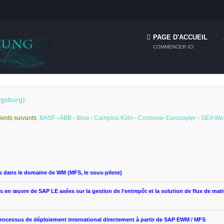
PAGE D'ACCUEIL
COMMENCER ICI
ugsburg)
lients suivants
:
BASF
-
ABB
-
Bina
-
Campina Köln
-
Cosnova
-
Eurocopter
-
GEA Wes
s
dans le domaine de
WM
(
MFS,
le sous-pilote
)
s en œuvre
de
SAP
LE
axées sur la gestion
de l'entrepôt
et la solution de
flux de mati
processus de
déploiement international
directement à partir de
SAP EWM
/
MFS