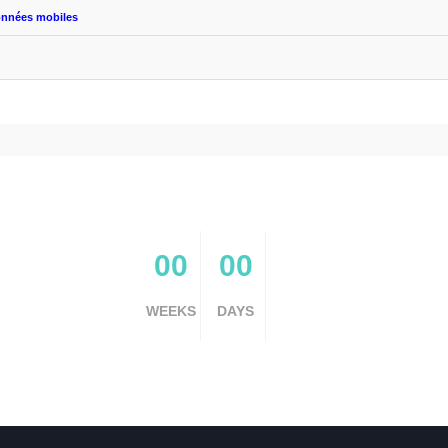
onnées mobiles
stion d'entrepôt
00
00
WEEKS
DAYS