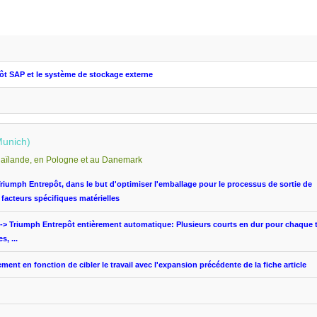
ôt
SAP
et le système
de stockage externe
Munich)
aïlande
, en Pologne
et au Danemark
Triumph
Entrepôt
,
dans le but
d'optimiser
l'emballage
pour le processus
de sortie de
s facteurs
spécifiques
matérielles
-> Triumph
Entrepôt
entièrement automatique
:
Plusieurs
courts en dur
pour chaque 
es
,
...
pement
en fonction de
cibler
le travail
avec l'expansion
précédente
de
la fiche article