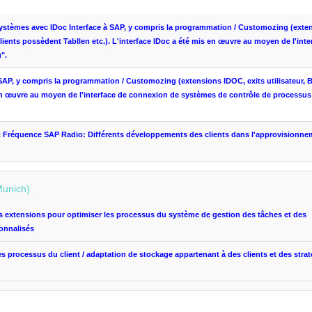
ystèmes
avec
IDoc
Interface
à SAP
,
y compris la programmation
/
Customozing
(
exte
 clients possèdent
Tabllen
etc.)
.
L'interface
IDoc
a été
mis en œuvre
au moyen
de l'inte
)
"
.
SAP
,
y compris la programmation
/
Customozing
(
extensions
IDOC
,
exits utilisateur
,
B
n œuvre
au moyen de l'
interface de connexion
de systèmes
de contrôle de processus
c
Fréquence
SAP
Radio
:
Différents
développements
des clients dans
l'
approvisionne
Munich)
s extensions
pour optimiser les processus
du système de gestion
des tâches et
des
onnalisés
es processus
du client
/
adaptation de
stockage
appartenant à des clients
et des stra
)